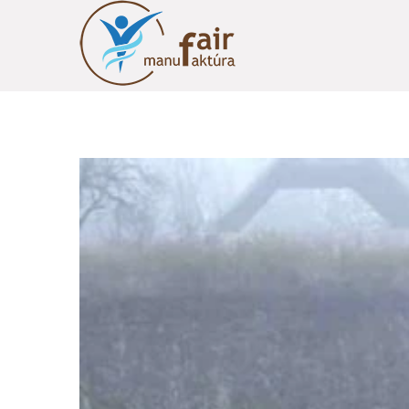
Published on
2020-
06-15
in
Képek
Full resolution (695 ×
1200)