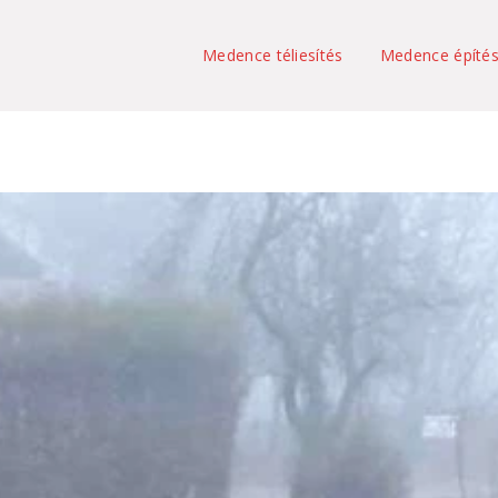
Medence téliesítés
Medence építé