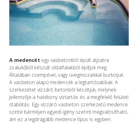
A medencét
egy vasbetonból épült aljzatra
zsalukőből készült oldalfalakból építjük meg.
Általában csempével, vagy üvegmozaikkal burkoljuk.
A vasbeton alapú medencék a legtartósabbak. A
szerkezetet vízzáró betonból készítjük, melynek
jellemzője a hatékony víztartás és a megfelelő felületi
stabilitás. Egy vízzáró vasbeton szerkezetű medence
szinte bármilyen egyedi igény szerint megvalósítható,
ám ez a legdrágább medence típus is egyben.