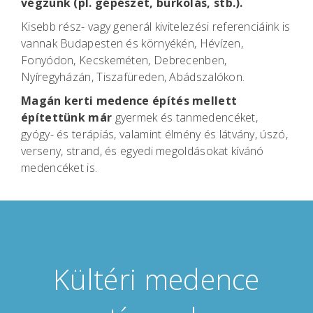
végzünk (pl. gépészet, burkolás, stb.).
Kisebb rész- vagy generál kivitelezési referenciáink is
vannak Budapesten és környékén, Hévízen,
Fonyódon, Kecskeméten, Debrecenben,
Nyíregyházán, Tiszafüreden, Abádszalókon.
Magán kerti medence építés mellett
építettünk már
gyermek és tanmedencéket,
gyógy- és terápiás, valamint élmény és látvány, úszó,
verseny, strand, és egyedi megoldásokat kívánó
medencéket is.
Kültéri medence