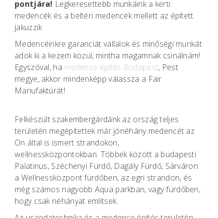
pontjára!
Legkeresettebb munkáink a kerti
medencék és a beltéri medencék mellett az épített
jakuzzik.
Medencéinkre garanciát vállalok és minőségi munkát
adok ki a kezem közül, mintha magamnak csinálnám!
Egyszóval, ha
medence építés Budapest
, Pest
megye, akkor mindenképp válassza a Fair
Manufaktúrát!
Felkészült szakembergárdánk az ország teljes
területén megépítettek már jónéhány medencét az
Ön által is ismert strandokon,
wellnessközpontokban. Többek között a budapesti
Palatinus, Széchenyi Fürdő, Dagály Fürdő, Sárváron
a Wellnessközpont fürdőben, az egri strandon, és
még számos nagyobb Aqua parkban, vagy fürdőben,
hogy csak néhányat említsek.
Az uszodatechnika és a medence építés területén