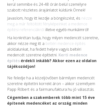
kerül semmibe és 24-48 órán belül személyre
szabott részletes árajánlatot küldünk Önnek!
Javaslom, hogy itt kezdje a böngészést, és
nézze
meg a már feltöltött fényképeinket a medence
építési referenciákról
illetve egyéb munkáimról!
Ha konkrétan tudja, hogy milyen medencét szeretne,
akkor nézze meg itt a
beltéri medence építés
aloldalunkat, ha fedett helyre vagyis beltéri
medencét szeretne építtetni.
Kerti medence
építés
érdekli inkább? Akkor ezen az oldalon
tájékozódjon!
Ne feledje ha a közeljövőben bármilyen medencét
szeretne építettni korrekt áron – akkor személyem
Papp Róbert és a fairmanufaktura.hu jó választás.
Cégemben a szakemberek több mint 15 éve
építenek medencéket az ország minden