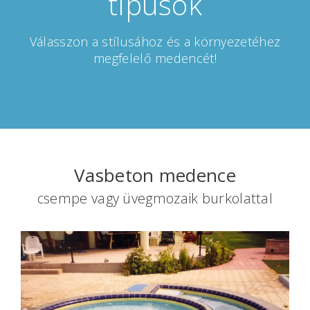
típusok
Válasszon a stílusához és a környezetéhez
megfelelő medencét!
Vasbeton medence
csempe vagy üvegmozaik burkolattal