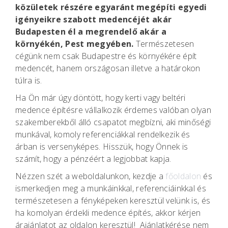
közületek részére egyaránt megépíti egyedi
igényeikre szabott medencéjét akár
Budapesten él a megrendelő akár a
környékén, Pest megyében.
Természetesen
cégünk nem csak Budapestre és környékére épít
medencét, hanem országosan illetve a határokon
túlra is.
Ha Ön már úgy döntött, hogy kerti vagy beltéri
medence építésre vállalkozik érdemes valóban olyan
szakemberekből álló csapatot megbízni, aki minőségi
munkával, komoly referenciákkal rendelkezik és
árban is versenyképes. Hisszük, hogy Önnek is
számít, hogy a pénzéért a legjobbat kapja.
Nézzen szét a weboldalunkon, kezdje a
főoldalon
és
ismerkedjen meg a munkáinkkal, referenciáinkkal és
természetesen a fényképeken keresztül velünk is, és
ha komolyan érdekli medence építés, akkor kérjen
árajánlatot az oldalon keresztül! Ajánlatkérése nem