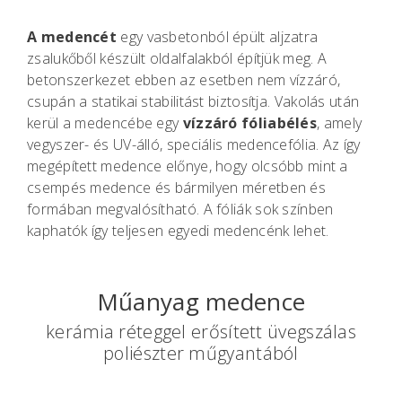
A medencét
egy vasbetonból épült aljzatra
zsalukőből készült oldalfalakból építjük meg. A
betonszerkezet ebben az esetben nem vízzáró,
csupán a statikai stabilitást biztosítja. Vakolás után
kerül a medencébe egy
vízzáró fóliabélés
, amely
vegyszer- és UV-álló, speciális medencefólia. Az így
megépített medence előnye, hogy olcsóbb mint a
csempés medence és bármilyen méretben és
formában megvalósítható. A fóliák sok színben
kaphatók így teljesen egyedi medencénk lehet.
Műanyag medence
kerámia réteggel erősített üvegszálas
poliészter műgyantából