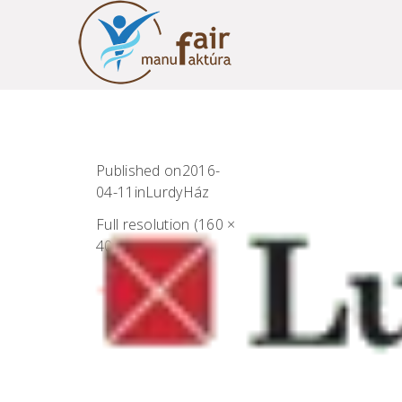
Published on
2016-
04-11
in
LurdyHáz
Full resolution (160 ×
40)