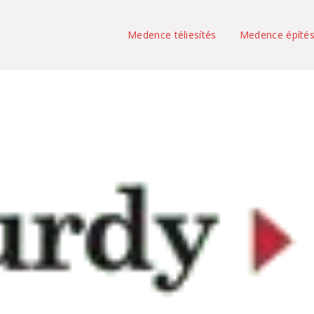
Medence téliesítés
Medence építé