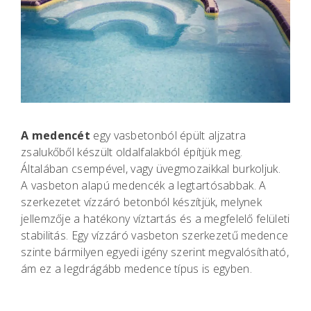
A medencét
egy vasbetonból épült aljzatra
zsalukőből készült oldalfalakból építjük meg.
Általában csempével, vagy üvegmozaikkal burkoljuk.
A vasbeton alapú medencék a legtartósabbak. A
szerkezetet vízzáró betonból készítjük, melynek
jellemzője a hatékony víztartás és a megfelelő felületi
stabilitás. Egy vízzáró vasbeton szerkezetű medence
szinte bármilyen egyedi igény szerint megvalósítható,
ám ez a legdrágább medence típus is egyben.