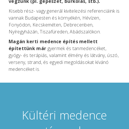
végzünk (pl. gépészet, burkolás, stb.).
Kisebb rész- vagy generál kivitelezési referenciáink is
vannak Budapesten és környékén, Hévízen,
Fonyódon, Kecskeméten, Debrecenben,
Nyíregyházán, Tiszafüreden, Abádszalókon.
Magán kerti medence építés mellett
építettünk már
gyermek és tanmedencéket,
gyógy- és terápiás, valamint élmény és látvány, úszó,
verseny, strand, és egyedi megoldásokat kívánó
medencéket is.
Kültéri medence