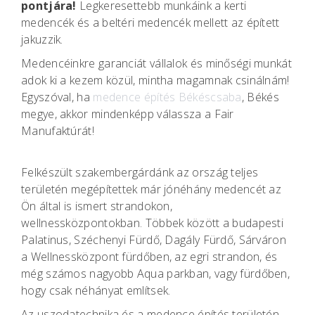
pontjára!
Legkeresettebb munkáink a kerti
medencék és a beltéri medencék mellett az épített
jakuzzik.
Medencéinkre garanciát vállalok és minőségi munkát
adok ki a kezem közül, mintha magamnak csinálnám!
Egyszóval, ha
medence építés Békéscsaba
, Békés
megye, akkor mindenképp válassza a Fair
Manufaktúrát!
Felkészült szakembergárdánk az ország teljes
területén megépítettek már jónéhány medencét az
Ön által is ismert strandokon,
wellnessközpontokban. Többek között a budapesti
Palatinus, Széchenyi Fürdő, Dagály Fürdő, Sárváron
a Wellnessközpont fürdőben, az egri strandon, és
még számos nagyobb Aqua parkban, vagy fürdőben,
hogy csak néhányat említsek.
Az uszodatechnika és a medence építés területén