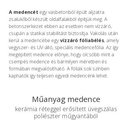
A medencét
egy vasbetonból épült aljzatra
zsalukőből készült oldalfalakból építjük meg. A
betonszerkezet ebben az esetben nem vízzáró,
csupán a statikai stabilitást biztosítja. Vakolás után
kerül a medencébe egy
vízzáró fóliabélés
, amely
vegyszer- és UV-álló, speciális medencefólia. Az így
megépített medence előnye, hogy olcsóbb mint a
csempés medence és bármilyen méretben és
formában megvalósítható. A fóliák sok színben
kaphatók így teljesen egyedi medencénk lehet.
Műanyag medence
kerámia réteggel erősített üvegszálas
poliészter műgyantából