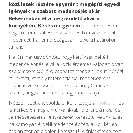
közületek részére egyaránt megépíti egyedi
igényeikre szabott medencéjét akár
Békéscsabán él a megrendelő akár a
környékén, Békés megyében.
Természetesen
cégünk nem csak Békéscsaba és környékére épít
medencét, hanem országosan illetve a határokon
túlra is.
Ha Ön már úgy döntött, hogy kerti vagy beltéri
medence építésre vállalkozik érdemes valóban olyan
szakemberekből álló csapatot megbízni, aki minőségi
munkával, komoly referenciákkal rendelkezik és
árban is versenyképes. Hisszük, hogy Önnek is
számít, hogy a pénzéért a legjobbat kapja.
Nézzen szét a weboldalunkon, kezdje a
főoldalon
és
ismerkedjen meg a munkáinkkal, referenciáinkkal és
természetesen a fényképeken keresztül velünk is, és
ha komolyan érdekli medence építés, akkor kérjen
árajánlatot az oldalon keresztül! Ajánlatkérése nem