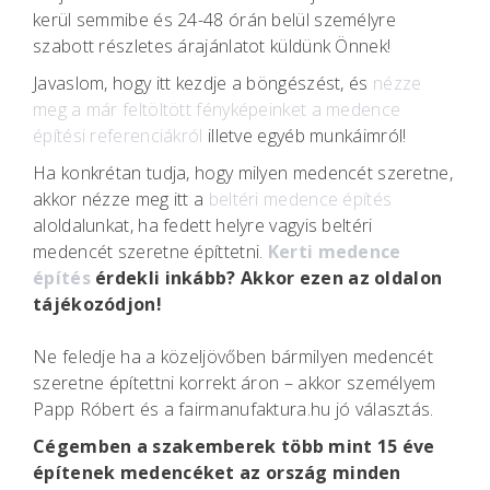
kerül semmibe és 24-48 órán belül személyre
szabott részletes árajánlatot küldünk Önnek!
Javaslom, hogy itt kezdje a böngészést, és
nézze
meg a már feltöltött fényképeinket a medence
építési referenciákról
illetve egyéb munkáimról!
Ha konkrétan tudja, hogy milyen medencét szeretne,
akkor nézze meg itt a
beltéri medence építés
aloldalunkat, ha fedett helyre vagyis beltéri
medencét szeretne építtetni.
Kerti medence
építés
érdekli inkább? Akkor ezen az oldalon
tájékozódjon!
Ne feledje ha a közeljövőben bármilyen medencét
szeretne építettni korrekt áron – akkor személyem
Papp Róbert és a fairmanufaktura.hu jó választás.
Cégemben a szakemberek több mint 15 éve
építenek medencéket az ország minden