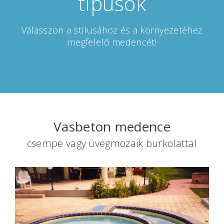
típusok
Válasszon a stílusához és a környezetéhez
megfelelő medencét!
Vasbeton medence
csempe vagy üvegmozaik burkolattal