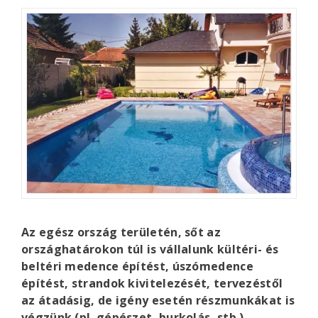
Az egész ország területén, sőt az
országhatárokon túl is vállalunk kültéri- és
beltéri medence építést, úszómedence
építést, strandok kivitelezését, tervezéstől
az átadásig, de igény esetén részmunkákat is
végzünk (pl. gépészet, burkolás, stb.).