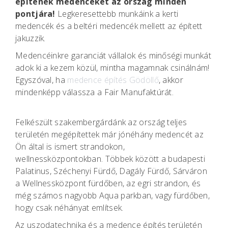
építenek medencéket az ország minden
pontjára!
Legkeresettebb munkáink a kerti
medencék és a beltéri medencék mellett az épített
jakuzzik.
Medencéinkre garanciát vállalok és minőségi munkát
adok ki a kezem közül, mintha magamnak csinálnám!
Egyszóval, ha
medence építés Gödöllő
, akkor
mindenképp válassza a Fair Manufaktúrát.
Felkészült szakembergárdánk az ország teljes
területén megépítettek már jónéhány medencét az
Ön által is ismert strandokon,
wellnessközpontokban. Többek között a budapesti
Palatinus, Széchenyi Fürdő, Dagály Fürdő, Sárváron
a Wellnessközpont fürdőben, az egri strandon, és
még számos nagyobb Aqua parkban, vagy fürdőben,
hogy csak néhányat említsek.
Az uszodatechnika és a medence építés területén