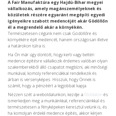
A Fair Manufaktúra egy Hajdú-Bihar megyei
vállalkozás, amely magánszemélyeknek és
közületek részére egyaránt megépíti egyedi
igényeikre szabott medencéjét akár Gödöllőn
él a megrendelő akár a környékén.
Természetesen cégünk nem csak Gödöllőre és
környékére épít medencét, hanem országosan illetve
a határokon túlra is.
Ha Ön már úgy döntött, hogy kerti vagy beltéri
medence építésre vállalkozik érdemes valóban olyan
szakemberekből álló csapatot megbízni, aki minőségi
munkával, komoly referenciákkal rendelkezik és
árban is versenyképes. Hisszük, hogy Önnek is
számít, hogy a pénzéért a legjobbat kapja.
Nézzen szét a weboldalunkon, kezdje a
főoldalon
és
ismerkedjen meg a munkáinkkal, referenciáinkkal és
természetesen a fényképeken keresztül velünk is, és
ha komolyan érdekli medence építés, akkor kérjen