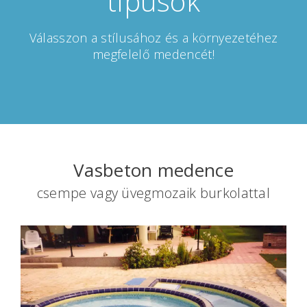
típusok
Válasszon a stílusához és a környezetéhez
megfelelő medencét!
Vasbeton medence
csempe vagy üvegmozaik burkolattal