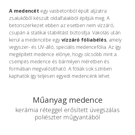
A medencét
egy vasbetonból épült aljzatra
zsalukőből készült oldalfalakból építjük meg. A
betonszerkezet ebben az esetben nem vízzáró,
csupán a statikai stabilitást biztosítja. Vakolás után
kerül a medencébe egy
vízzáró fóliabélés
, amely
vegyszer- és UV-álló, speciális medencefólia. Az így
megépített medence előnye, hogy olcsóbb mint a
csempés medence és bármilyen méretben és
formában megvalósítható. A fóliák sok színben
kaphatók így teljesen egyedi medencénk lehet.
Műanyag medence
kerámia réteggel erősített üvegszálas
poliészter műgyantából