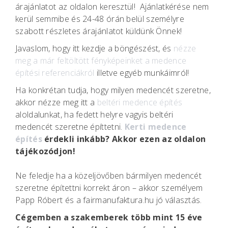
árajánlatot az oldalon keresztül! Ajánlatkérése nem
kerül semmibe és 24-48 órán belül személyre
szabott részletes árajánlatot küldünk Önnek!
Javaslom, hogy itt kezdje a böngészést, és
nézze
meg a már feltöltött fényképeinket a medence
építési referenciákról
illetve egyéb munkáimról!
Ha konkrétan tudja, hogy milyen medencét szeretne,
akkor nézze meg itt a
beltéri medence építés
aloldalunkat, ha fedett helyre vagyis beltéri
medencét szeretne építtetni.
Kerti medence
építés
érdekli inkább? Akkor ezen az oldalon
tájékozódjon!
Ne feledje ha a közeljövőben bármilyen medencét
szeretne építettni korrekt áron – akkor személyem
Papp Róbert és a fairmanufaktura.hu jó választás.
Cégemben a szakemberek több mint 15 éve