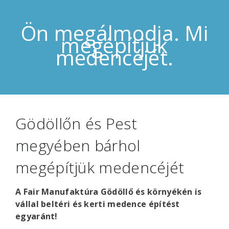
Ön megálmodja. Mi
megépítjük
medencéjét.
Gödöllőn és Pest
megyében bárhol
megépítjük medencéjét
A Fair Manufaktúra Gödöllő és környékén is
vállal beltéri és kerti medence építést
egyaránt!