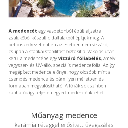
A medencét
egy vasbetonból épült aljzatra
zsalukőből készült oldalfalakból építjük meg. A
betonszerkezet ebben az esetben nem vízzáró,
csupán a statikai stabilitást biztosítja. Vakolás után
kerül a medencébe egy
vízzáró fóliabélés
, amely
vegyszer- és UV-álló, speciális medencefólia. Az így
megépített medence előnye, hogy olcsóbb mint a
csempés medence és bármilyen méretben és
formában megvalósítható. A fóliák sok színben
kaphatók így teljesen egyedi medencénk lehet.
Műanyag medence
kerámia réteggel erősített üvegszálas