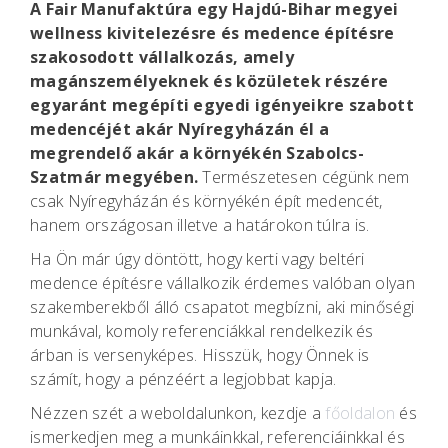
A Fair Manufaktúra egy Hajdú-Bihar megyei
wellness kivitelezésre és medence építésre
szakosodott vállalkozás, amely
magánszemélyeknek és közületek részére
egyaránt megépíti egyedi igényeikre szabott
medencéjét akár Nyíregyházán él a
megrendelő akár a környékén Szabolcs-
Szatmár megyében.
Természetesen cégünk nem
csak Nyíregyházán és környékén épít medencét,
hanem országosan illetve a határokon túlra is.
Ha Ön már úgy döntött, hogy kerti vagy beltéri
medence építésre vállalkozik érdemes valóban olyan
szakemberekből álló csapatot megbízni, aki minőségi
munkával, komoly referenciákkal rendelkezik és
árban is versenyképes. Hisszük, hogy Önnek is
számít, hogy a pénzéért a legjobbat kapja.
Nézzen szét a weboldalunkon, kezdje a
főoldalon
és
ismerkedjen meg a munkáinkkal, referenciáinkkal és