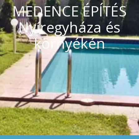
MEDENCE ÉPÍTÉS
Nyíregyháza és
környékén