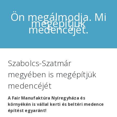
Ön megálmodja. Mi
megépítjük
medencéjét.
Szabolcs-Szatmár
megyében is megépítjük
medencéjét
A Fair Manufaktúra Nyíregyháza és
környékén is vállal kerti és beltéri medence
építést egyaránt!