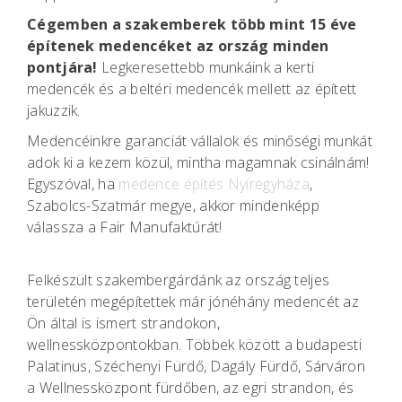
Cégemben a szakemberek több mint 15 éve
építenek medencéket az ország minden
pontjára!
Legkeresettebb munkáink a kerti
medencék és a beltéri medencék mellett az épített
jakuzzik.
Medencéinkre garanciát vállalok és minőségi munkát
adok ki a kezem közül, mintha magamnak csinálnám!
Egyszóval, ha
medence építés Nyíregyháza
,
Szabolcs-Szatmár megye, akkor mindenképp
válassza a Fair Manufaktúrát!
Felkészült szakembergárdánk az ország teljes
területén megépítettek már jónéhány medencét az
Ön által is ismert strandokon,
wellnessközpontokban. Többek között a budapesti
Palatinus, Széchenyi Fürdő, Dagály Fürdő, Sárváron
a Wellnessközpont fürdőben, az egri strandon, és