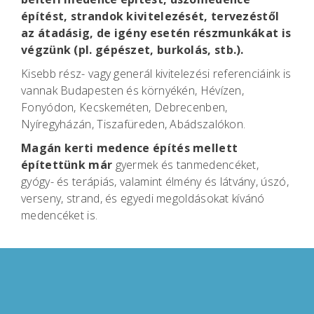
építést, strandok kivitelezését, tervezéstől
az átadásig, de igény esetén részmunkákat is
végzünk (pl. gépészet, burkolás, stb.).
Kisebb rész- vagy generál kivitelezési referenciáink is
vannak Budapesten és környékén, Hévízen,
Fonyódon, Kecskeméten, Debrecenben,
Nyíregyházán, Tiszafüreden, Abádszalókon.
Magán kerti medence építés mellett
építettünk már
gyermek és tanmedencéket,
gyógy- és terápiás, valamint élmény és látvány, úszó,
verseny, strand, és egyedi megoldásokat kívánó
medencéket is.