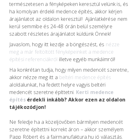
természetesen a fényképeken keresztül velünk is, és
ha komolyan érdekli medence építés, akkor kérjen
árajánlatot az oldalon keresztül! Ajánlatkérése nem
kerül semmibe és 24-48 órán belül személyre
szabott részletes árajánlatot küldünk Önnek!
Javaslom, hogy itt kezdje a böngészést, és
nézze
meg a már feltöltött fényképeinket a medence
építési referenciákról
illetve egyéb munkáimról!
Ha konkrétan tudja, hogy milyen medencét szeretne,
akkor nézze meg itt a
beltéri medence építés
aloldalunkat, ha fedett helyre vagyis beltéri
medencét szeretne építtetni.
Kerti medence
építés
érdekli inkább? Akkor ezen az oldalon
tájékozódjon!
Ne feledje ha a közeljövőben bármilyen medencét
szeretne építettni korrekt áron – akkor személyem
Papp Róbert és a fairmanufaktura.hu jó választás.