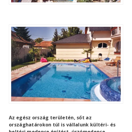
Az egész ország területén, sőt az
országhatárokon túl is vállalunk kültéri- és
beltéri medence építést, úszómedence