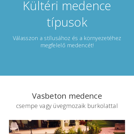
Kültéri medence
típusok
Válasszon a stílusához és a környezetéhez
megfelelő medencét!
Vasbeton medence
csempe vagy üvegmozaik burkolattal